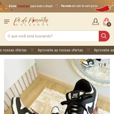
0
ssas ofertas
♡
Aproveite as nossas ofertas
♡
Aproveite as nos
1
/
8