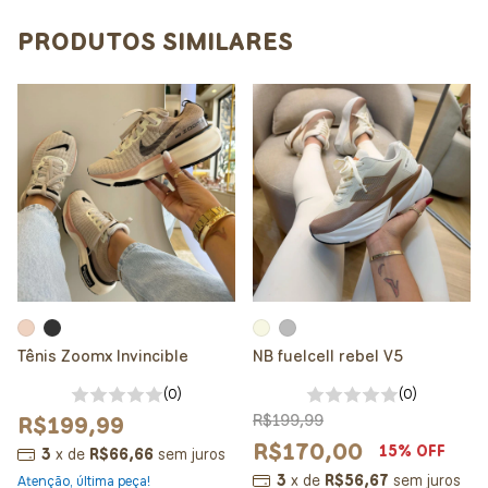
PRODUTOS SIMILARES
Tênis Zoomx Invincible
NB fuelcell rebel V5
(0)
(0)
R$199,99
R$199,99
R$170,00
15
% OFF
3
x
de
R$66,66
sem juros
3
x
de
R$56,67
sem juros
Atenção, última peça!