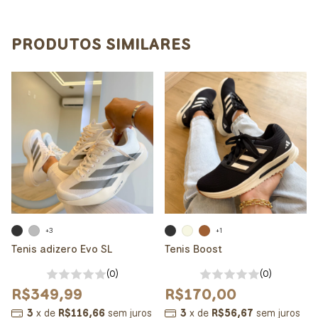
PRODUTOS SIMILARES
+3
+1
Tenis adizero Evo SL
Tenis Boost
(0)
(0)
R$349,99
R$170,00
3
x
de
R$116,66
sem juros
3
x
de
R$56,67
sem juros