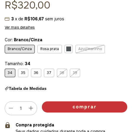
R$320,00
3
x de
R$106,67
sem juros
Ver mais detalhes
Cor:
Branco/Cinza
Branco/Cinza
Rosa prata
Azul/marinho
Tamanho:
34
34
35
36
37
38
39
Tabela de Medidas
Compra protegida
Seus dados cuidados durante toda a compra.