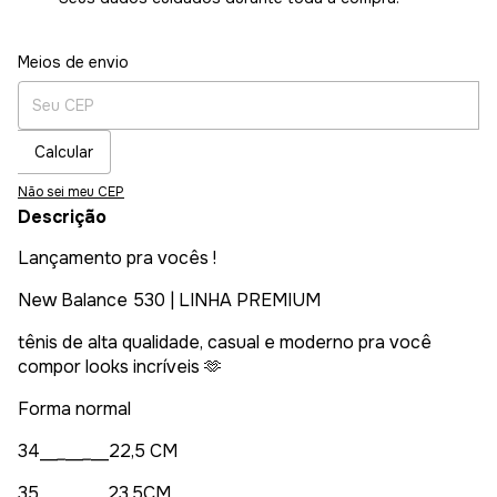
Entregas para o CEP:
Alterar CEP
Meios de envio
Calcular
Não sei meu CEP
Descrição
Lançamento pra vocês !
New Balance 530 | LINHA PREMIUM
tênis de alta qualidade, casual e moderno pra você
compor looks incríveis
🫶
Forma normal
34_
_
_
_
_
_
_
_22,5 CM
35_
_
_
_
_
_
_
_23,5CM