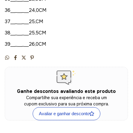
36_
_
_
_
_
_
_
_24,0CM
37_
_
_
_
_
_
_
_25,CM
38_
_
_
_
_
_
_
_25,5CM
39_
_
_
_
_
_
_
_26,0CM
Ganhe descontos avaliando este produto
Compartilhe sua experiência e receba um
cupom exclusivo para sua próxima compra.
Avaliar e ganhar desconto