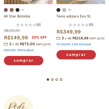
+1
+3
All Star Botinha
Tenis adizero Evo SL
(0)
(0)
R$199,99
R$349,99
R$149,99
25
% OFF
3
x
de
R$116,66
sem juros
2
x
de
R$75,00
sem juros
Só restam
2
em estoque!
Atenção, última peça!
comprar
comprar