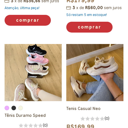
R$179,99
3
x
de
R$56,66
sem juros
3
x
de
R$60,00
sem juros
Atenção, última peça!
Só restam
5
em estoque!
comprar
comprar
Tenis Casual Neo
Tênis Duramo Speed
(0)
R$169,99
(0)