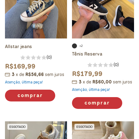
Allstar jeans
+2
Tênis Reserva
(0)
R$169,99
(0)
R$179,99
3
x
de
R$56,66
sem juros
3
x
de
R$60,00
sem juros
Atenção, última peça!
Atenção, última peça!
comprar
comprar
ESGOTADO
ESGOTADO