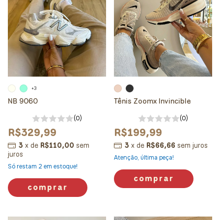
+3
NB 9060
Tênis Zoomx Invincible
(0)
(0)
R$329,99
R$199,99
3
x
de
R$110,00
sem
3
x
de
R$66,66
sem juros
juros
Atenção, última peça!
Só restam
2
em estoque!
comprar
comprar