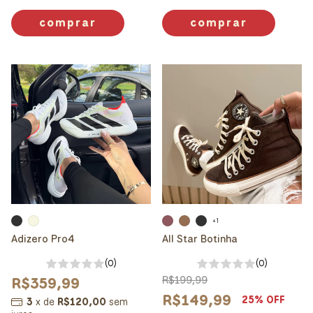
comprar
comprar
+1
Adizero Pro4
All Star Botinha
(0)
(0)
R$359,99
R$199,99
R$149,99
25
% OFF
3
x
de
R$120,00
sem