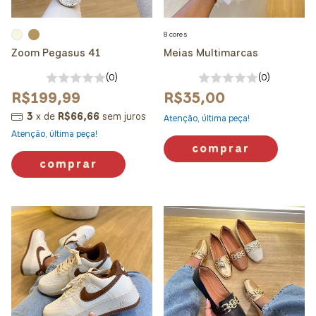
8 cores
Zoom Pegasus 41
Meias Multimarcas
(0)
(0)
R$199,99
R$35,00
3
x
de
R$66,66
sem juros
Atenção, última peça!
Atenção, última peça!
comprar
comprar