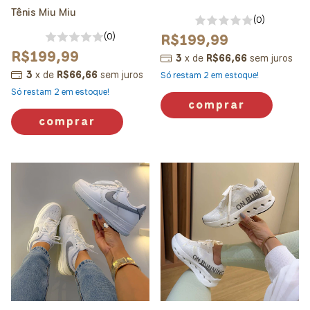
Tênis Miu Miu
(0)
R$199,99
(0)
R$199,99
3
x
de
R$66,66
sem juros
3
x
de
R$66,66
sem juros
Só restam
2
em estoque!
Só restam
2
em estoque!
comprar
comprar