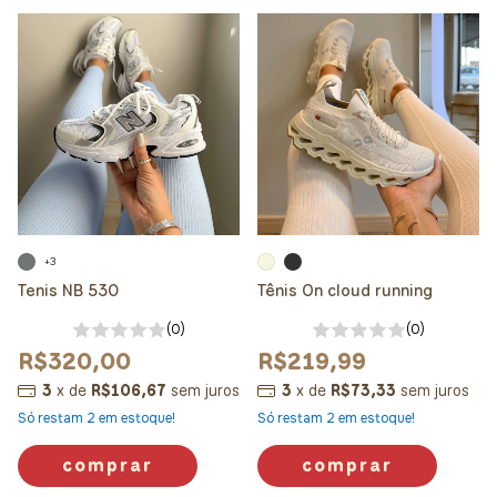
+3
Tenis NB 530
Tênis On cloud running
(0)
(0)
R$320,00
R$219,99
3
x
de
R$106,67
sem juros
3
x
de
R$73,33
sem juros
Só restam
2
em estoque!
Só restam
2
em estoque!
comprar
comprar