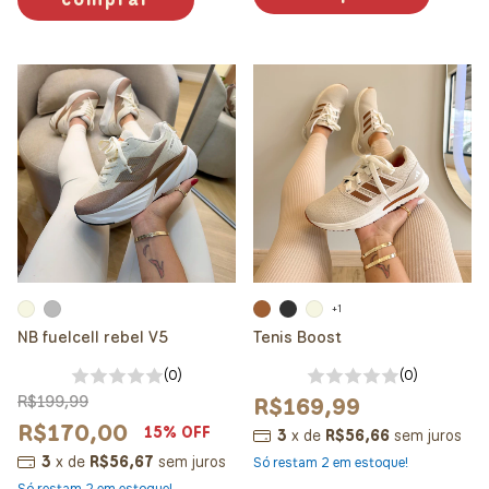
+1
NB fuelcell rebel V5
Tenis Boost
(0)
(0)
R$199,99
R$169,99
R$170,00
15
% OFF
3
x
de
R$56,66
sem juros
3
x
de
R$56,67
sem juros
Só restam
2
em estoque!