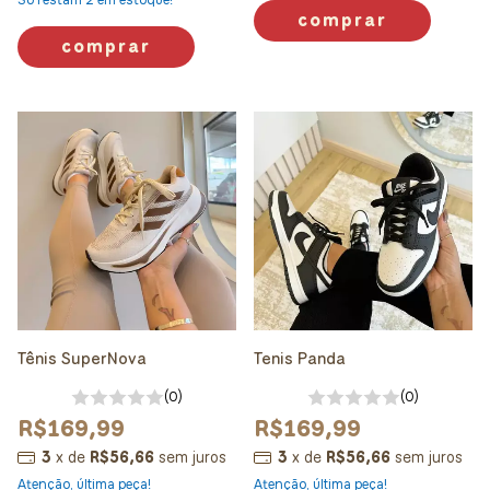
Só restam
2
em estoque!
comprar
comprar
Tênis SuperNova
Tenis Panda
(0)
(0)
R$169,99
R$169,99
3
x
de
R$56,66
sem juros
3
x
de
R$56,66
sem juros
Atenção, última peça!
Atenção, última peça!