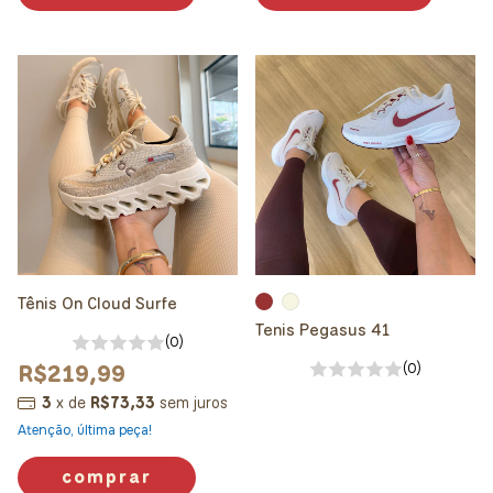
Tênis On Cloud Surfe
Tenis Pegasus 41
(0)
R$219,99
(0)
3
x
de
R$73,33
sem juros
Atenção, última peça!
comprar