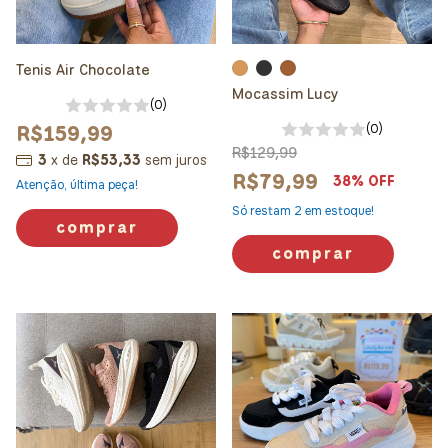
Tenis Air Chocolate
Mocassim Lucy
(0)
R$159,99
(0)
R$129,99
3
x
de
R$53,33
sem juros
R$79,99
38
% OFF
Atenção, última peça!
Só restam
2
em estoque!
comprar
comprar