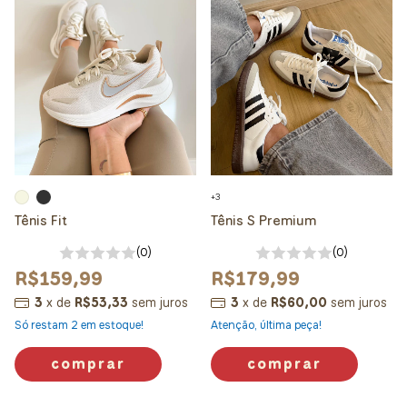
+3
Tênis Fit
Tênis S Premium
(0)
(0)
R$159,99
R$179,99
3
x
de
R$53,33
sem juros
3
x
de
R$60,00
sem juros
Só restam
2
em estoque!
Atenção, última peça!
comprar
comprar