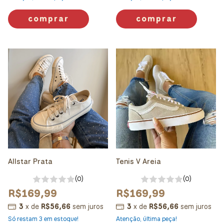
comprar
comprar
Allstar Prata
Tenis V Areia
(0)
(0)
R$169,99
R$169,99
3
x
de
R$56,66
sem juros
3
x
de
R$56,66
sem juros
Só restam
3
em estoque!
Atenção, última peça!