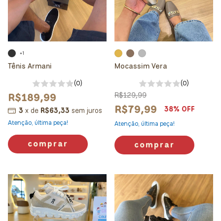
+1
Tênis Armani
Mocassim Vera
(0)
(0)
R$189,99
R$129,99
R$79,99
38
% OFF
3
x
de
R$63,33
sem juros
Atenção, última peça!
Atenção, última peça!
comprar
comprar