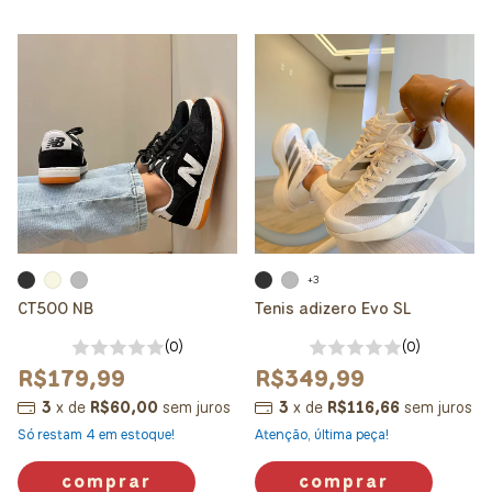
+3
CT500 NB
Tenis adizero Evo SL
(0)
(0)
R$179,99
R$349,99
3
x
de
R$60,00
sem juros
3
x
de
R$116,66
sem juros
Só restam
4
em estoque!
Atenção, última peça!
comprar
comprar