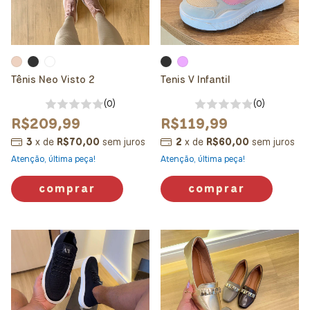
Tênis Neo Visto 2
Tenis V Infantil
(0)
(0)
R$209,99
R$119,99
3
x
de
R$70,00
sem juros
2
x
de
R$60,00
sem juros
Atenção, última peça!
Atenção, última peça!
comprar
comprar