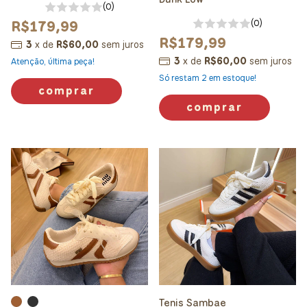
(0)
R$179,99
(0)
R$179,99
3
x
de
R$60,00
sem juros
3
x
de
R$60,00
sem juros
Atenção, última peça!
Só restam
2
em estoque!
comprar
comprar
Tenis Sambae