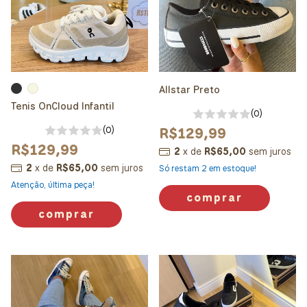
Allstar Preto
Tenis OnCloud Infantil
(0)
R$129,99
(0)
R$129,99
2
x
de
R$65,00
sem juros
2
x
de
R$65,00
sem juros
Só restam
2
em estoque!
Atenção, última peça!
comprar
comprar