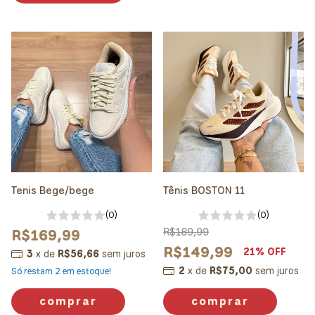
Tenis Bege/bege
Tênis BOSTON 11
(0)
(0)
R$169,99
R$189,99
R$149,99
21
% OFF
3
x
de
R$56,66
sem juros
2
x
de
R$75,00
sem juros
Só restam
2
em estoque!
comprar
comprar