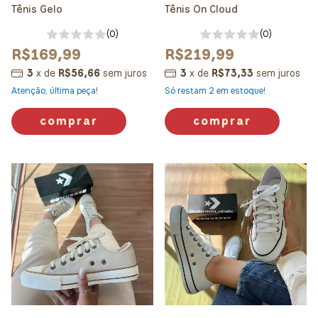
Tênis Gelo
Tênis On Cloud
(0)
(0)
R$169,99
R$219,99
3
x
de
R$56,66
sem juros
3
x
de
R$73,33
sem juros
Atenção, última peça!
Só restam
2
em estoque!
comprar
comprar