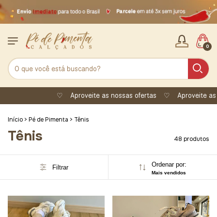
0
♡
Aproveite as nossas ofertas
♡
Aproveite as nossas ofertas
Início
>
Pé de Pimenta
>
Tênis
Tênis
48 produtos
Ordenar por:
Filtrar
Mais vendidos