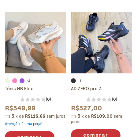
+2
+1
Tênis NB Elite
ADIZERO pro 3
(0)
(0)
R$349,99
R$327,00
3
x
de
R$116,66
sem juros
3
x
de
R$109,00
sem
juros
Atenção, última peça!
comprar
comprar