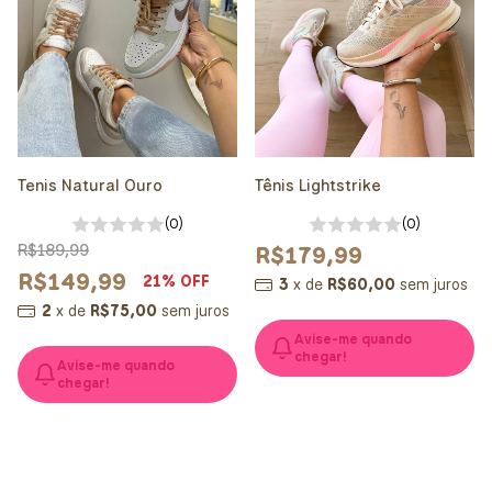
Tenis Natural Ouro
Tênis Lightstrike
(0)
(0)
R$189,99
R$179,99
R$149,99
21
% OFF
3
x
de
R$60,00
sem juros
2
x
de
R$75,00
sem juros
Avise-me quando
chegar!
Avise-me quando
chegar!