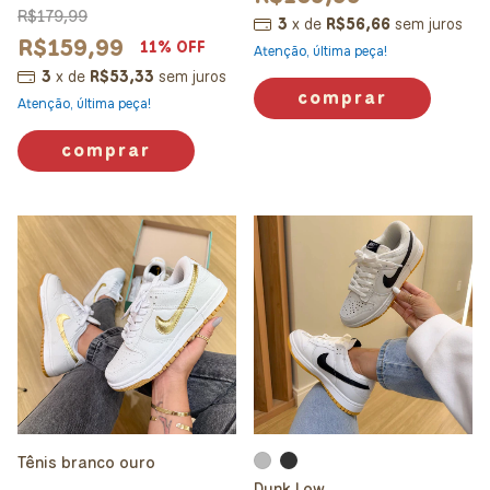
R$179,99
3
x
de
R$56,66
sem juros
R$159,99
11
% OFF
Atenção, última peça!
3
x
de
R$53,33
sem juros
comprar
Atenção, última peça!
comprar
Tênis branco ouro
Dunk Low