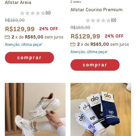
Allstar Areia
2 cores
Allstar Courino Premium
(0)
R$169,99
(0)
R$129,99
R$169,99
24
% OFF
R$129,99
24
% OFF
2
x
de
R$65,00
sem juros
2
x
de
R$65,00
sem juros
Atenção, última peça!
Atenção, última peça!
comprar
comprar